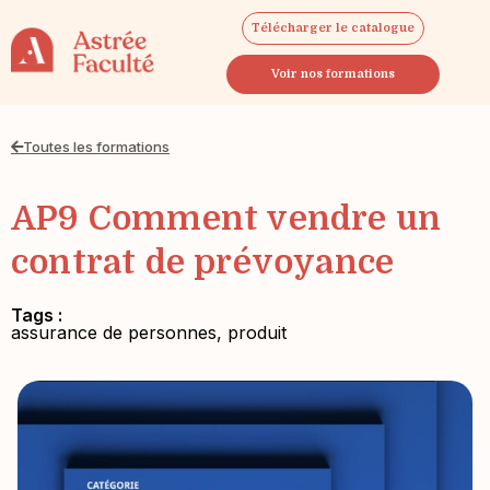
Télécharger le catalogue
Voir nos formations
Toutes les formations
AP9 Comment vendre un
contrat de prévoyance
Tags :
assurance de personnes
,
produit