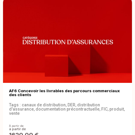
AF6 Concevoir les livrables des parcours commerciaux
des clients
Tags :
canaux de distribution
,
DER
,
distribution
d'assurance
,
documentation précontractuelle
,
FIC
,
produit
,
vente
À partir de