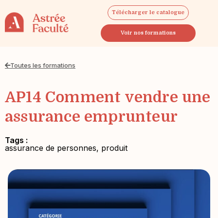
Télécharger le catalogue
Voir nos formations
Toutes les formations
AP14 Comment vendre une
assurance emprunteur
Tags :
assurance de personnes
,
produit