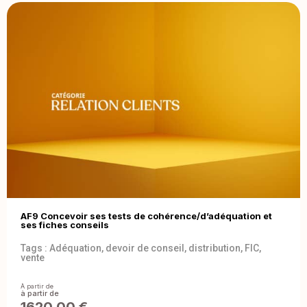
AF9 Concevoir ses tests de cohérence/d’adéquation et
ses fiches conseils
Tags :
Adéquation
,
devoir de conseil
,
distribution
,
FIC
,
vente
À partir de