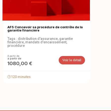
AF5 Concevoir sa procédure de contrôle de la
garantie financière
Tags :
distribution d'assurance
,
garantie
financière
,
mandats d'encaissement
,
procédure
À partir de
Voir le détail
1080,00
€
120 minutes