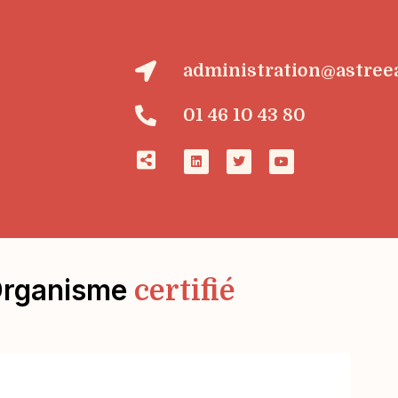
administration@astree
01 46 10 43 80
rganisme
certifié